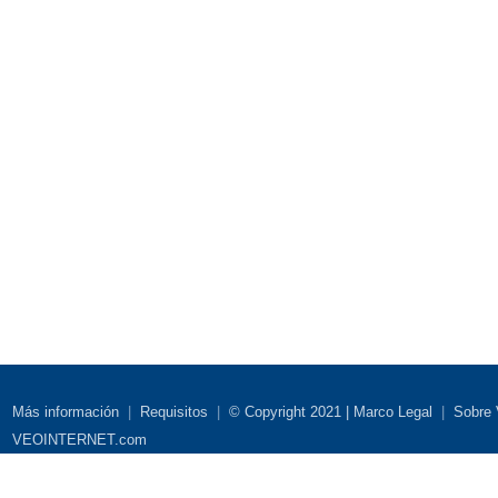
Más información
|
Requisitos
|
© Copyright 2021 | Marco Legal
|
Sobre
VEOINTERNET.com